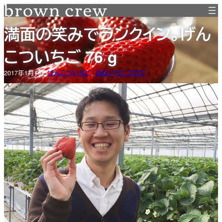
内
容
満面の笑みでランクイン。げん
を
ス
こついちご 76 g
キ
ッ
2017年1月19日
げんこついちご
, 
浜松いちごブログ
プ