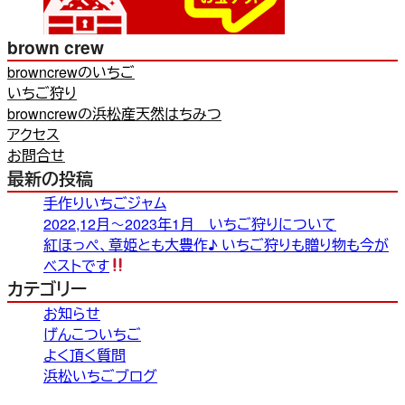
brown crew
browncrewのいちご
いちご狩り
browncrewの浜松産天然はちみつ
アクセス
お問合せ
最新の投稿
手作りいちごジャム
2022,12月～2023年1月 いちご狩りについて
紅ほっぺ、章姫とも大豊作♪ いちご狩りも贈り物も今が
ベストです
カテゴリー
お知らせ
げんこついちご
よく頂く質問
浜松いちごブログ